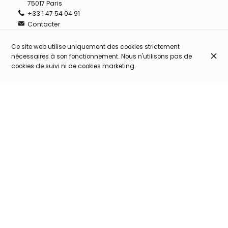
75017 Paris
+33 1 47 54 04 91
Contacter
Ce site web utilise uniquement des cookies strictement
nécessaires à son fonctionnement. Nous n'utilisons pas de
Cash
Visa
Carte de débit
Mastercard
Ticket
cookies de suivi ni de cookies marketing.
Restaurant
Parking à vélo
Accès personnes à mobilité réduite
Terrasse
Décontracté
Idéal pour les familles
BIENVENUE CHEZ NOUS !
Réservez une table en ligne ou par téléphone au
+33 1 47 54 04 91
RÉSERVER